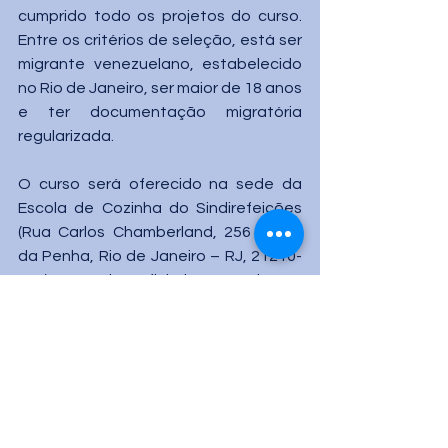
cumprido todo os projetos do curso. 
Entre os critérios de seleção, está ser 
migrante venezuelano, estabelecido 
no Rio de Janeiro, ser maior de 18 anos 
e ter documentação migratória 
regularizada. 
O curso será oferecido na sede da 
Escola de Cozinha do Sindirefeições 
(Rua Carlos Chamberland, 256 – Vila 
da Penha, Rio de Janeiro – RJ, 21210-
090). Os beneficiarios receberão 
apoio financeiro para o transporte, 
alimentação na escola e, ao finalizar o 
curso, serão registrados no banco de 
oportunidades de empegro do 
Sindirefeições.